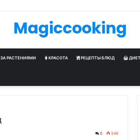
готовить аутентичную пиццу Маринара с мукой тип 00
Magiccooking
 ЗА РАСТЕНИЯМИ
КРАСОТА
РЕЦЕПТЫ БЛЮД
ДИЕ
д
0
346