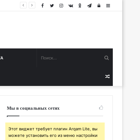
Facebook
Twitter
Instagram
vk.com
Одноклассники
Telegram
Авторизация
Sidebar
Поиск...
ТА
Случайная
статья
Мы в социальных сетях
Этот виджет требует плагин Arqam Lite, вы
можете установить его из меню настройки