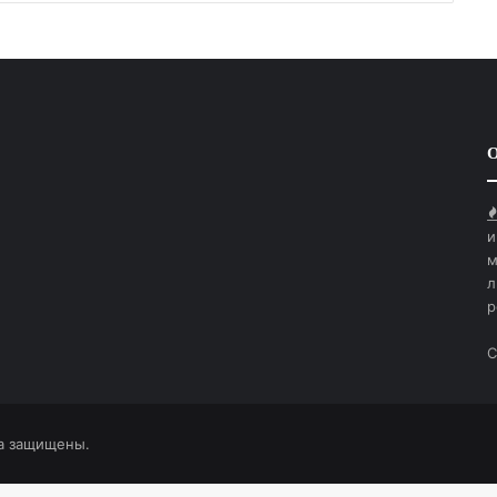
О
и
м
л
р
С
а защищены.