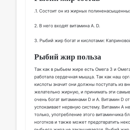
.1. Состоит он из жирных полиненасыщенных
2. В него входят витамина A. D.
3. Рыбий жир богат и кислотами: Каприновой
Рыбий жир польза
Так как в рыбьем жире есть Омега 3 и Омега
работала сердечная мышца. Так как наш орг
кислоты значит они должны поступать из вне
желательно жирную, и принимать эти самые
очень богат витаминами D и А. Витамин D о
успокаивает нервную систему. Витамин А нес
только, употребление этого витаминчика бл
ноготков и также может предотвратить нек
рыбьего жира не заканчивается. Рыбий жи