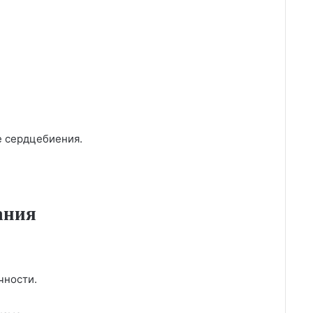
е сердцебиения.
ания
чности.