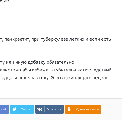
изме
т, панкреатит, при туберкулезе легких и если есть
ту или иную добавку обязательно
иалистом дабы избежать губительных последствий.
адцати недель в году. Эти восемнадцать недель
book
Twitter
Вконтакте
Одноклассники