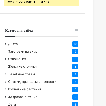
темы > установить плагины.
Категории сайта
Диета
10
Заготовки на зиму
9
Отношения
8
Женские стрижки
8
Лечебные травы
8
Специи, приправы и пряности
6
Комнатные растения
6
Здоровое питание
6
Дети
5