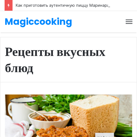
Как приготовить аутентичную пиццу Маринара с мукой тип 00
Magiccooking
М
Рецепты вкусных
блюд