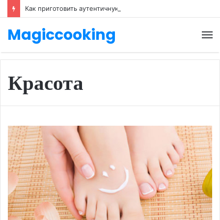
Как приготовить аутентичную пиццу Маринара с мукой тип 00
Magiccooking
М
Красота