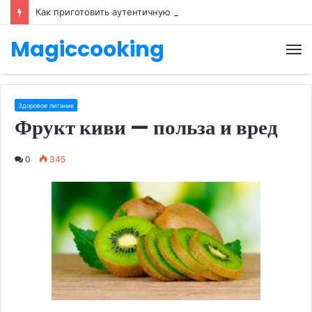
Как приготовить аутентичную пиццу Маринара с мукой тип 00
Magiccooking
М
Здоровое питание
Фрукт киви — польза и вред
0
345