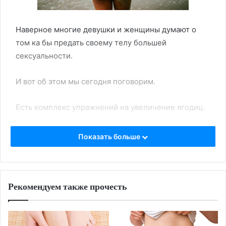
Наверное многие девушки и женщины думают о
том ка бы предать своему телу большей
сексуальности.
И вот об этом мы сегодня поговорим.
Есть комплекс упражнений на увеличение ягодиц.
К физическим нагрузкам любого рода нужно
Показать больше
подходить осмысленно и самое главное занимаясь
физическими нагрузками не истощить свой
организм так сказать не переусердствовать и
Рекомендуем также прочесть
делать без фанатизма. В противном случаи лишние
калории не будут сжигаться а будут только
накапливаться.