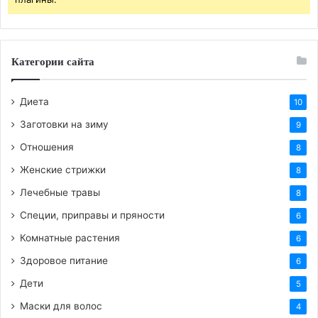
упражнений будет мало. Нужно правильно питаться
и соблюдать диету. Нужно снизить объём калорий
который Вы употребляете. Физические упражнения
Категории сайта
для ягодиц в комплексе с диетой или с правильным
питанием дадут не замедлительный эффект.
Диета
10
Заготовки на зиму
9
Отношения
8
Женские стрижки
8
Лечебные травы
8
Специи, приправы и пряности
6
Комнатные растения
6
Здоровое питание
6
Дети
5
Маски для волос
4