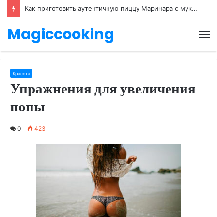
Как приготовить аутентичную пиццу Маринара с мукой тип 00
Magiccooking
М
Красота
Упражнения для увеличения
попы
0
423