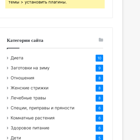
темы > установить плагины.
Категории сайта
Диета
10
Заготовки на зиму
9
Отношения
8
Женские стрижки
8
Лечебные травы
8
Специи, приправы и пряности
6
Комнатные растения
6
Здоровое питание
6
Дети
5