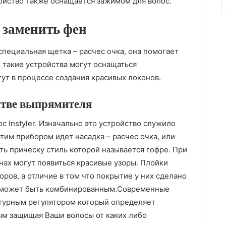
ойство также оснащается зажимом для волос.
 заменить фен
специальная щетка – расчес очка, она помогает
 такие устройства могут оснащаться
т в процессе создания красивых локонов.
стве выпрямителя
с Instyler. Изначально это устройство служило
этим прибором идет насадка – расчес очка, или
ть прическу стиль которой называется гофре. При
нах могут появиться красивые узоры. Плойки
ров, а отличие в том что покрытие у них сделано
ли может быть комбинированным.Современные
турным регулятором который определяет
м защищая Ваши волосы от каких либо