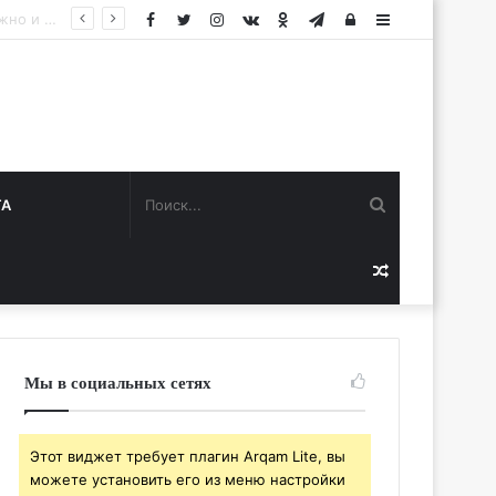
Facebook
Twitter
Instagram
vk.com
Одноклассники
Telegram
Авторизация
Sidebar
Поиск...
ТА
Случайная
статья
Мы в социальных сетях
Этот виджет требует плагин Arqam Lite, вы
можете установить его из меню настройки