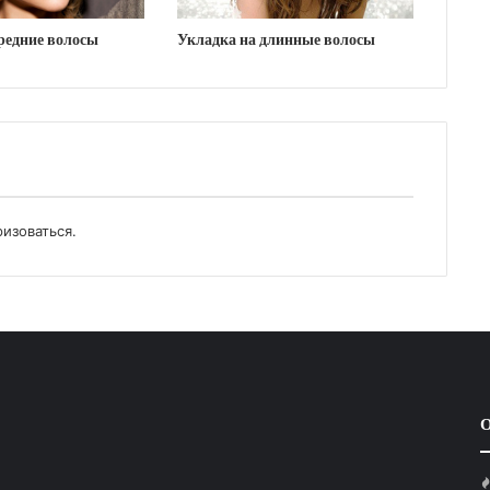
редние волосы
Укладка на длинные волосы
ризоваться
.
О