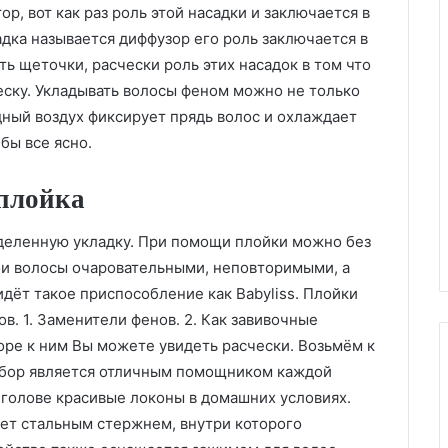
ор, вот как раз роль этой насадки и заключается в
адка называется диффузор его роль заключается в
ть щеточки, расчески роль этих насадок в том что
еску. Укладывать волосы феном можно не только
дный воздух фиксирует прядь волос и охлаждает
бы все ясно.
 плойка
еделенную укладку. При помощи плойки можно без
ои волосы очаровательными, неповторимыми, а
дёт такое приспособление как Babyliss. Плойки
в. 1. Заменители фенов. 2. Как завивочные
оре к ним Вы можете увидеть расчески. Возьмём к
рибор является отличным помощником каждой
 голове красивые локоны в домашних условиях.
ает стальным стержнем, внутри которого