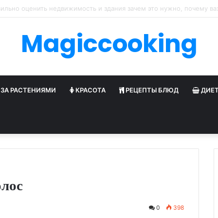
готовить аутентичную пиццу Маринара с мукой тип 00
Magiccooking
 ЗА РАСТЕНИЯМИ
КРАСОТА
РЕЦЕПТЫ БЛЮД
ДИЕ
олос
0
398