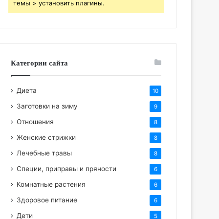
темы > установить плагины.
Категории сайта
Диета
10
Заготовки на зиму
9
Отношения
8
Женские стрижки
8
Лечебные травы
8
Специи, приправы и пряности
6
Комнатные растения
6
Здоровое питание
6
Дети
5