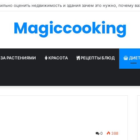
готовить аутентичную пиццу Маринара с мукой тип 00
Magiccooking
 ЗА РАСТЕНИЯМИ
КРАСОТА
РЕЦЕПТЫ БЛЮД
ДИЕ
0
388