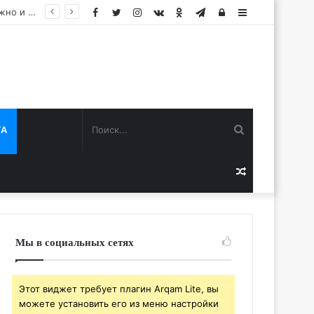
Facebook
Twitter
Instagram
vk.com
Одноклассники
Telegram
Авторизация
Sidebar
Поиск...
ТА
Случайная
статья
Мы в социальных сетях
Этот виджет требует плагин Arqam Lite, вы
можете установить его из меню настройки